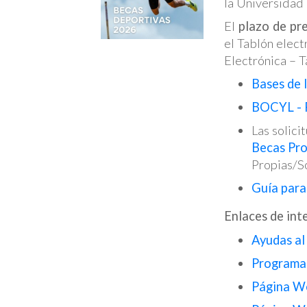
la Universidad
El
plazo de pr
el Tablón elec
Electrónica – 
Bases de 
BOCYL - R
Las solici
Becas Pro
Propias/S
Guía para
Enlaces de int
Ayudas al
Programa
Página We