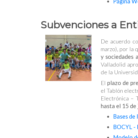
Página We
Subvenciones a Ent
De acuerdo co
marzo), por la 
y sociedades 
Valladolid apr
de la Universi
El
plazo de pr
el Tablón elec
Electrónica – 
hasta el 15 de
Bases de 
BOCYL - R
Modelo de